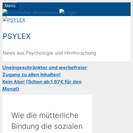
Zum
Menü
Inhalt
springen
PSYLEX
News aus Psychologie und Hirnforschung
Uneingeschränkter und werbefreier
Zugang zu allen Inhalten!
Kein Abo! (Schon ab 1,67€ für den
Monat)
Wie die mütterliche
Bindung die sozialen