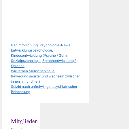
Kategorien
Schlagwörter
Gehirnforschung
,
Psychologie-News
Entwicklungspsychologie
,
Kindesentwicklung (Psyche / Gehirn)
,
Sozialpsychologie
,
Sprachentwicklung /
Sprache
Wie lernen Menschen neue
Bewegungsmuster und wechseln zwischen
ihnen hin und her?
Suizid nach unfreiwilliger psychiatrischer
Behandlung
Mitglieder-