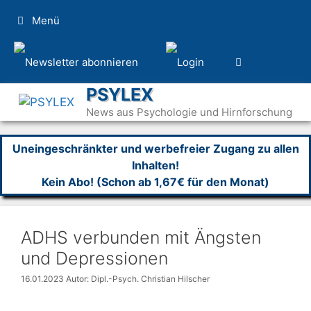
Zum
Menü
Inhalt
springen
PSYLEX
News aus Psychologie und Hirnforschung
Uneingeschränkter und werbefreier Zugang zu allen
Inhalten!
Kein Abo! (Schon ab 1,67€ für den Monat)
ADHS verbunden mit Ängsten
und Depressionen
16.01.2023
Autor: Dipl.-Psych. Christian Hilscher