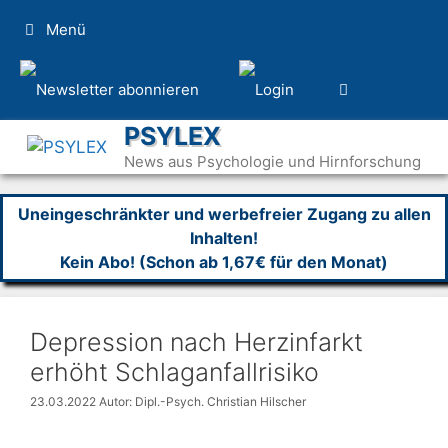
Zum
Menü
Inhalt
springen
PSYLEX
News aus Psychologie und Hirnforschung
Uneingeschränkter und werbefreier Zugang zu allen
Inhalten!
Kein Abo! (Schon ab 1,67€ für den Monat)
Depression nach Herzinfarkt
erhöht Schlaganfallrisiko
23.03.2022
Autor: Dipl.-Psych. Christian Hilscher