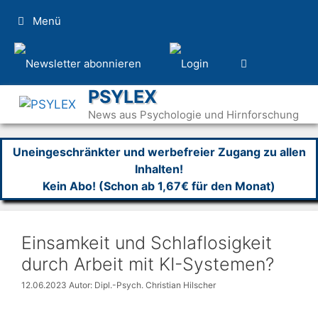
Zum
Menü
Inhalt
springen
PSYLEX
News aus Psychologie und Hirnforschung
Uneingeschränkter und werbefreier Zugang zu allen
Inhalten!
Kein Abo! (Schon ab 1,67€ für den Monat)
Einsamkeit und Schlaflosigkeit
durch Arbeit mit KI-Systemen?
12.06.2023
Autor: Dipl.-Psych. Christian Hilscher