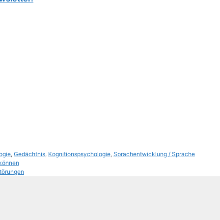
ogie
,
Gedächtnis
,
Kognitionspsychologie
,
Sprachentwicklung / Sprache
 können
Störungen