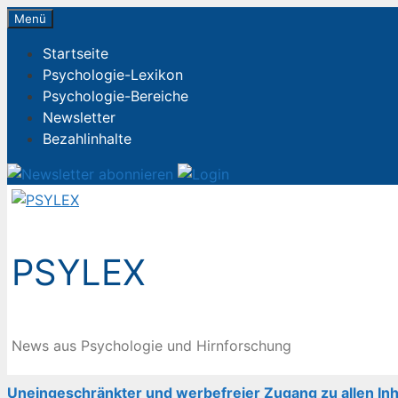
Zum
Menü
Inhalt
Startseite
springen
Psychologie-Lexikon
Psychologie-Bereiche
Newsletter
Bezahlinhalte
PSYLEX
News aus Psychologie und Hirnforschung
Uneingeschränkter und werbefreier Zugang zu allen Inh