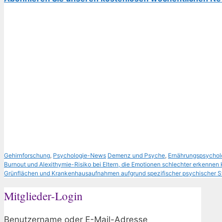
Kategorien
Schlagwörter
Gehirnforschung
,
Psychologie-News
Demenz und Psyche
,
Ernährungspsychol
Burnout und Alexithymie-Risiko bei Eltern, die Emotionen schlechter erkennen
Grünflächen und Krankenhausaufnahmen aufgrund spezifischer psychischer 
Mitglieder-Login
Benutzername oder E-Mail-Adresse