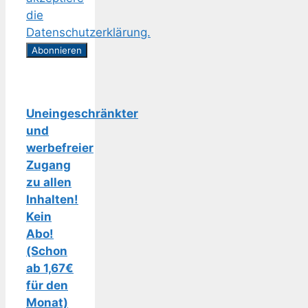
die
Datenschutzerklärung.
Uneingeschränkter
und
werbefreier
Zugang
zu allen
Inhalten!
Kein
Abo!
(Schon
ab 1,67€
für den
Monat)