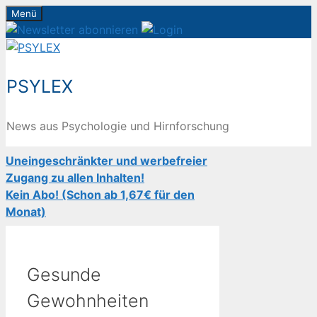
Zum
Menü
Inhalt
springen
PSYLEX
News aus Psychologie und Hirnforschung
Uneingeschränkter und werbefreier
Zugang zu allen Inhalten!
Kein Abo! (Schon ab 1,67€ für den
Monat)
Gesunde
Gewohnheiten