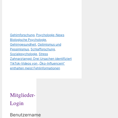
Kategorien
Schlagwörter
Gehirnforschung
,
Psychologie-News
Biologische Psychologie
,
Gehirngesundheit
,
Optimismus und
Pessimismus
,
Schlafforschung
,
Sozialpsychologie
,
Stress
Zahnarztangst: Drei Ursachen identifiziert
TikTok-Videos von „Öko-Influencern“
enthalten meist Fehlinformationen
Mitglieder-
Login
Benutzername