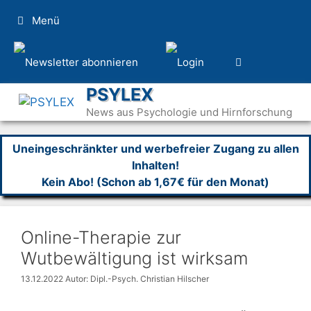
Zum
Menü
Inhalt
springen
PSYLEX
News aus Psychologie und Hirnforschung
Uneingeschränkter und werbefreier Zugang zu allen
Inhalten!
Kein Abo! (Schon ab 1,67€ für den Monat)
Online-Therapie zur
Wutbewältigung ist wirksam
13.12.2022
Autor: Dipl.-Psych. Christian Hilscher