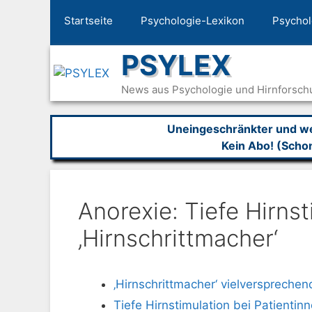
Zum
Startseite
Psychologie-Lexikon
Psychol
Inhalt
springen
PSYLEX
News aus Psychologie und Hirnforsch
Uneingeschränkter und wer
Kein Abo! (Scho
Anorexie: Tiefe Hirnst
‚Hirnschrittmacher‘
‚Hirnschrittmacher‘ vielversprechen
Tiefe Hirnstimulation bei Patienti