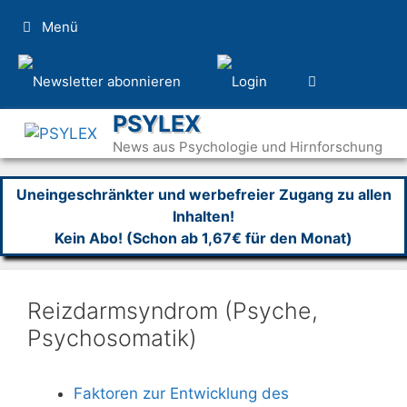
Zum
Menü
Inhalt
springen
PSYLEX
News aus Psychologie und Hirnforschung
Uneingeschränkter und werbefreier Zugang zu allen
Inhalten!
Kein Abo! (Schon ab 1,67€ für den Monat)
Reizdarmsyndrom (Psyche,
Psychosomatik)
Faktoren zur Entwicklung des