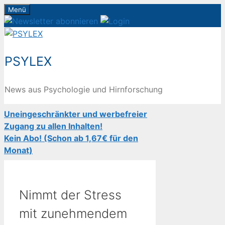
Zum
Menü
Inhalt
springen
PSYLEX
News aus Psychologie und Hirnforschung
Uneingeschränkter und werbefreier
Zugang zu allen Inhalten!
Kein Abo! (Schon ab 1,67€ für den
Monat)
Nimmt der Stress
mit zunehmendem