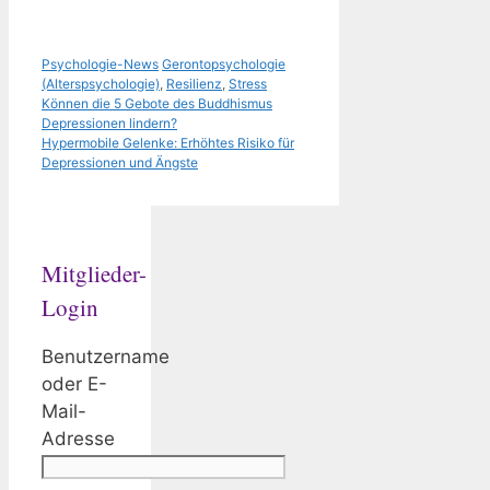
Kategorien
Schlagwörter
Psychologie-News
Gerontopsychologie
(Alterspsychologie)
,
Resilienz
,
Stress
Können die 5 Gebote des Buddhismus
Depressionen lindern?
Hypermobile Gelenke: Erhöhtes Risiko für
Depressionen und Ängste
Mitglieder-
Login
Benutzername
oder E-
Mail-
Adresse