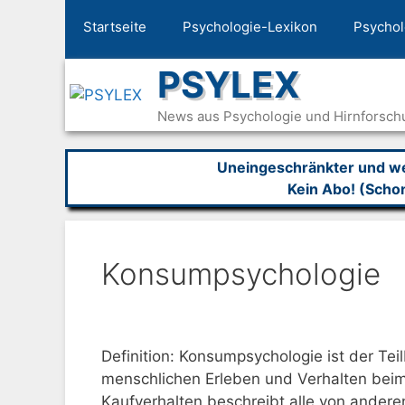
Zum
Startseite
Psychologie-Lexikon
Psychol
Inhalt
springen
PSYLEX
News aus Psychologie und Hirnforsch
Uneingeschränkter und wer
Kein Abo! (Scho
Konsumpsychologie
Definition: Konsumpsychologie ist der Tei
menschlichen Erleben und Verhalten beim
Kaufverhalten beschreibt alle von andere