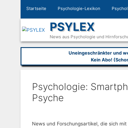
Zum
Startseite
Psychologie-Lexikon
Psychol
Inhalt
springen
PSYLEX
News aus Psychologie und Hirnforsch
Uneingeschränkter und wer
Kein Abo! (Scho
Psychologie: Smartp
Psyche
News und Forschungsartikel, die sich mi