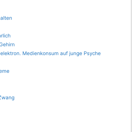
alten
rlich
Gehirn
elektron. Medienkonsum auf junge Psyche
leme
 Zwang