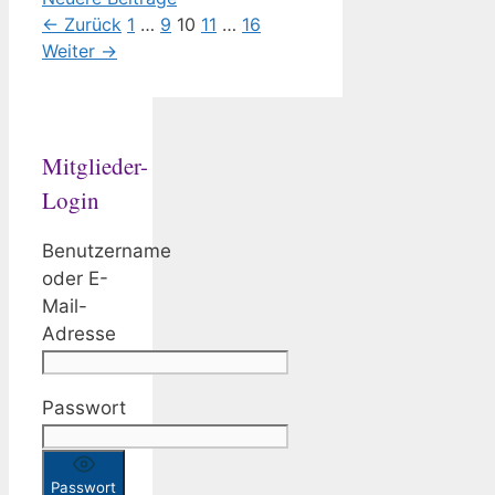
Seite
Seite
Seite
Seite
Seite
←
Zurück
1
…
9
10
11
…
16
Weiter
→
Mitglieder-
Login
Benutzername
oder E-
Mail-
Adresse
Passwort
Passwort