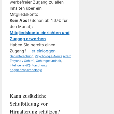
werbefreier Zugang zu allen
Inhalten über ein
Mitgliedskonto!
Kein Abo!
(Schon ab 1,67€ für
den Monat):
Mitgliedskonto einrichten und
Zugang erwerben
Haben Sie bereits einen
Zugang?
Hier einloggen
Kategorien
Schlagwörter
Gehirnforschung
,
Psychologie-News
Altern
(Psyche / Gehirn)
,
Gehirngesundheit
,
Intelligenz-/IQ-Forschung
,
Kognitionspsychologie
Kann zusätzliche
Schulbildung vor
Hirnalterung schützen?