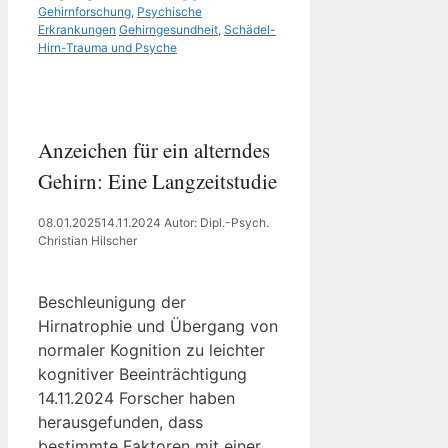
Kategorien
Gehirnforschung
,
Psychische
Schlagwörter
Erkrankungen
Gehirngesundheit
,
Schädel-
Hirn-Trauma und Psyche
Anzeichen für ein alterndes
Gehirn: Eine Langzeitstudie
08.01.2025
14.11.2024
Autor: Dipl.-Psych.
Christian Hilscher
Beschleunigung der
Hirnatrophie und Übergang von
normaler Kognition zu leichter
kognitiver Beeinträchtigung
14.11.2024 Forscher haben
herausgefunden, dass
bestimmte Faktoren mit einer