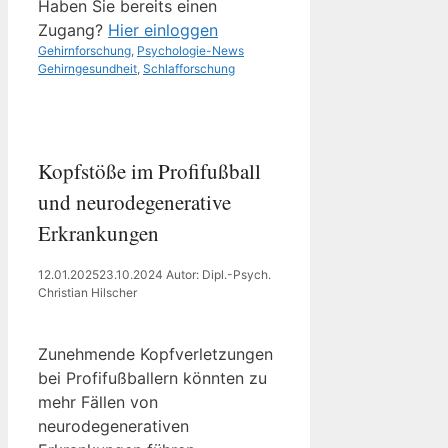
Haben Sie bereits einen
Zugang?
Hier einloggen
Kategorien
Schlagwörter
Gehirnforschung
,
Psychologie-News
Gehirngesundheit
,
Schlafforschung
Kopfstöße im Profifußball
und neurodegenerative
Erkrankungen
12.01.2025
23.10.2024
Autor: Dipl.-Psych.
Christian Hilscher
Zunehmende Kopfverletzungen
bei Profifußballern könnten zu
mehr Fällen von
neurodegenerativen