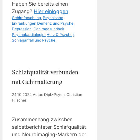
Haben Sie bereits einen
Zugang?
Hier einloggen
Kategorien
Gehirnforschung
,
Psychische
Schlagwörter
Erkrankungen
Demenz und Psyche
,
Depression
,
Gehirngesundheit
,
Psychokardiologie (Herz & Psyche)
,
Schlaganfall und Psyche
Schlafqualität verbunden
mit Gehirnalterung
24.10.2024
Autor: Dipl.-Psych. Christian
Hilscher
Zusammenhang zwischen
selbstberichteter Schlafqualität
und Neuroimaging-Markern der