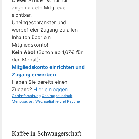
Dieser Artikel ist nur für
angemeldete Mitglieder
sichtbar.
Uneingeschränkter und
werbefreier Zugang zu allen
Inhalten über ein
Mitgliedskonto!
Kein Abo!
(Schon ab 1,67€ für
den Monat):
Mitgliedskonto einrichten und
Zugang erwerben
Haben Sie bereits einen
Zugang?
Hier einloggen
Kategorien
Schlagwörter
Gehirnforschung
Gehirngesundheit
,
Menopause / Wechseljahre und Psyche
Kaffee in Schwangerschaft