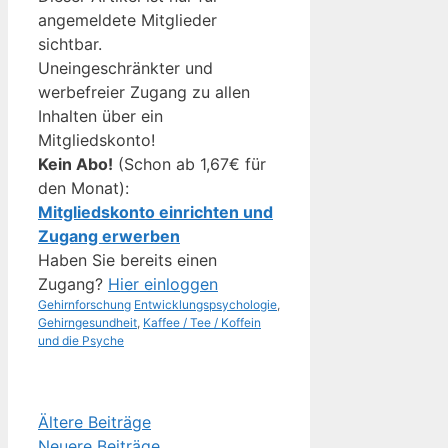
angemeldete Mitglieder
sichtbar.
Uneingeschränkter und
werbefreier Zugang zu allen
Inhalten über ein
Mitgliedskonto!
Kein Abo!
(Schon ab 1,67€ für
den Monat):
Mitgliedskonto einrichten und
Zugang erwerben
Haben Sie bereits einen
Zugang?
Hier einloggen
Kategorien
Schlagwörter
Gehirnforschung
Entwicklungspsychologie
,
Gehirngesundheit
,
Kaffee / Tee / Koffein
und die Psyche
Ältere Beiträge
Neuere Beiträge