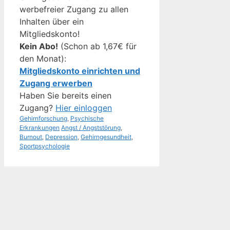
werbefreier Zugang zu allen
Inhalten über ein
Mitgliedskonto!
Kein Abo!
(Schon ab 1,67€ für
den Monat):
Mitgliedskonto einrichten und
Zugang erwerben
Haben Sie bereits einen
Zugang?
Hier einloggen
Kategorien
Gehirnforschung
,
Psychische
Schlagwörter
Erkrankungen
Angst / Angststörung
,
Burnout
,
Depression
,
Gehirngesundheit
,
Sportpsychologie