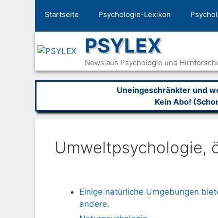
Zum
Startseite
Psychologie-Lexikon
Psychol
Inhalt
springen
PSYLEX
News aus Psychologie und Hirnforsch
Uneingeschränkter und wer
Kein Abo! (Scho
Umweltpsychologie, ö
Einige natürliche Umgebungen biet
andere.