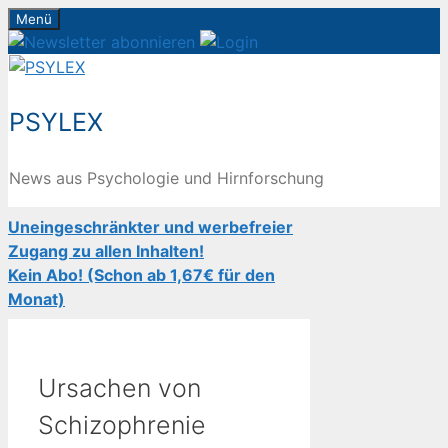
Zum
Menü
Inhalt
springen
PSYLEX
News aus Psychologie und Hirnforschung
Uneingeschränkter und werbefreier
Zugang zu allen Inhalten!
Kein Abo! (Schon ab 1,67€ für den
Monat)
Ursachen von
Schizophrenie