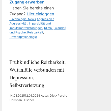
Zugang erwerben
Haben Sie bereits einen
Zugang?
Hier einloggen
Kategorien
Schlagwörter
Psychologie-News
Aggression /
Aggressivität
,
Impulsivität und
Impulskontrollstörungen
,
Klima (-wandel)
und Psyche
,
Reizbarkeit
,
Umweltpsychologie
Frühkindliche Reizbarkeit,
Wutanfälle verbunden mit
Depression,
Selbstverletzung
14.01.2025
12.01.2024
Autor: Dipl.-Psych.
Christian Hilscher