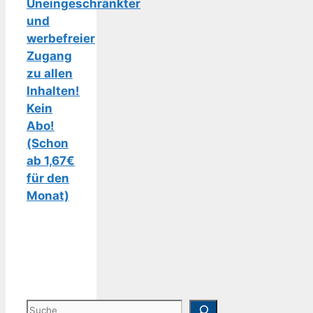
Uneingeschränkter
und
werbefreier
Zugang
zu allen
Inhalten!
Kein
Abo!
(Schon
ab 1,67€
für den
Monat)
Suchen