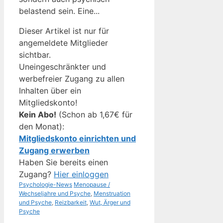
belastend sein. Eine...
Dieser Artikel ist nur für
angemeldete Mitglieder
sichtbar.
Uneingeschränkter und
werbefreier Zugang zu allen
Inhalten über ein
Mitgliedskonto!
Kein Abo!
(Schon ab 1,67€ für
den Monat):
Mitgliedskonto einrichten und
Zugang erwerben
Haben Sie bereits einen
Zugang?
Hier einloggen
Kategorien
Schlagwörter
Psychologie-News
Menopause /
Wechseljahre und Psyche
,
Menstruation
und Psyche
,
Reizbarkeit
,
Wut, Ärger und
Psyche