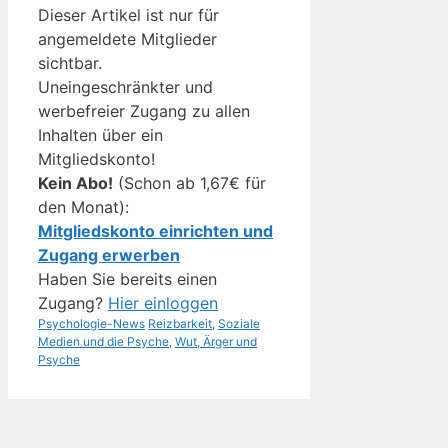
Dieser Artikel ist nur für
angemeldete Mitglieder
sichtbar.
Uneingeschränkter und
werbefreier Zugang zu allen
Inhalten über ein
Mitgliedskonto!
Kein Abo!
(Schon ab 1,67€ für
den Monat):
Mitgliedskonto einrichten und
Zugang erwerben
Haben Sie bereits einen
Zugang?
Hier einloggen
Kategorien
Schlagwörter
Psychologie-News
Reizbarkeit
,
Soziale
Medien und die Psyche
,
Wut, Ärger und
Psyche