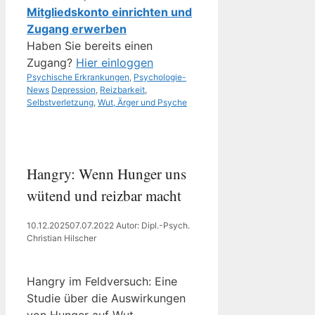
Mitgliedskonto einrichten und
Zugang erwerben
Haben Sie bereits einen
Zugang?
Hier einloggen
Kategorien
Psychische Erkrankungen
,
Psychologie-
Schlagwörter
News
Depression
,
Reizbarkeit
,
Selbstverletzung
,
Wut, Ärger und Psyche
Hangry: Wenn Hunger uns
wütend und reizbar macht
10.12.2025
07.07.2022
Autor: Dipl.-Psych.
Christian Hilscher
Hangry im Feldversuch: Eine
Studie über die Auswirkungen
von Hunger auf Wut,