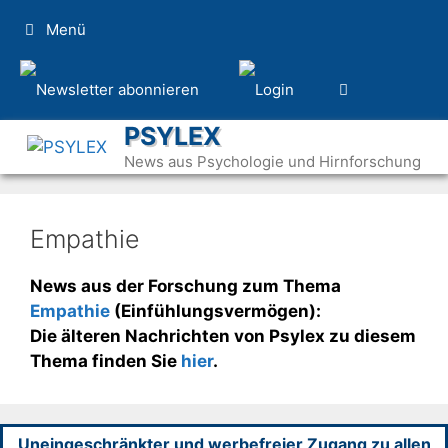
Zum
Menü
Inhalt
springen
PSYLEX
News aus Psychologie und Hirnforschung
Empathie
News aus der Forschung zum Thema
Empathie
(Einfühlungsvermögen):
Die älteren Nachrichten von Psylex zu diesem
Thema finden Sie
hier
.
Uneingeschränkter und werbefreier Zugang zu allen