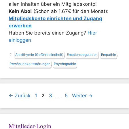
allen Inhalten über ein Mitgliedskonto!
Kein Abo!
(Schon ab 1,67€ für den Monat):
Mitgliedskonto einrichten und Zugang
erwerben
Haben Sie bereits einen Zugang?
Hier
einloggen
Schlagwörter
Alexithymie (Gefühlsblindheit)
,
Emotionsregulation
,
Empathie
,
Persönlichkeitsstörungen
,
Psychopathie
Seite
Seite
Seite
Seite
←
Zurück
1
2
3
…
5
Weiter
→
Mitglieder-Login