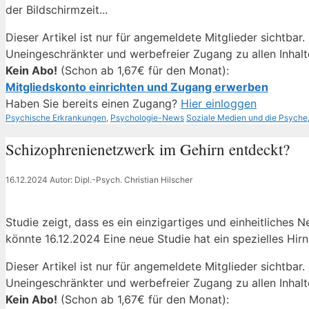
der Bildschirmzeit...
Dieser Artikel ist nur für angemeldete Mitglieder sichtbar.
Uneingeschränkter und werbefreier Zugang zu allen Inhalt
Kein Abo!
(Schon ab 1,67€ für den Monat):
Mitgliedskonto einrichten und Zugang erwerben
Haben Sie bereits einen Zugang?
Hier einloggen
Kategorien
Schlagwörter
Psychische Erkrankungen
,
Psychologie-News
Soziale Medien und die Psyche
Schizophrenienetzwerk im Gehirn entdeckt?
16.12.2024
Autor: Dipl.-Psych. Christian Hilscher
Studie zeigt, dass es ein einzigartiges und einheitliches 
könnte 16.12.2024 Eine neue Studie hat ein spezielles Hirn
Dieser Artikel ist nur für angemeldete Mitglieder sichtbar.
Uneingeschränkter und werbefreier Zugang zu allen Inhalt
Kein Abo!
(Schon ab 1,67€ für den Monat):