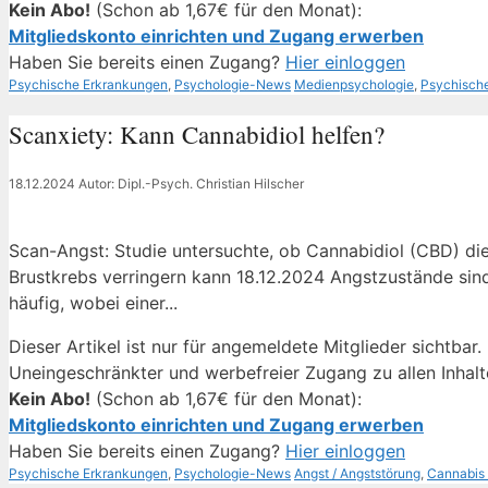
Kein Abo!
(Schon ab 1,67€ für den Monat):
Mitgliedskonto einrichten und Zugang erwerben
Haben Sie bereits einen Zugang?
Hier einloggen
Kategorien
Schlagwörter
Psychische Erkrankungen
,
Psychologie-News
Medienpsychologie
,
Psychisch
Scanxiety: Kann Cannabidiol helfen?
18.12.2024
Autor: Dipl.-Psych. Christian Hilscher
Scan-Angst: Studie untersuchte, ob Cannabidiol (CBD) die
Brustkrebs verringern kann 18.12.2024 Angstzustände sin
häufig, wobei einer...
Dieser Artikel ist nur für angemeldete Mitglieder sichtbar.
Uneingeschränkter und werbefreier Zugang zu allen Inhalt
Kein Abo!
(Schon ab 1,67€ für den Monat):
Mitgliedskonto einrichten und Zugang erwerben
Haben Sie bereits einen Zugang?
Hier einloggen
Kategorien
Schlagwörter
Psychische Erkrankungen
,
Psychologie-News
Angst / Angststörung
,
Cannabis