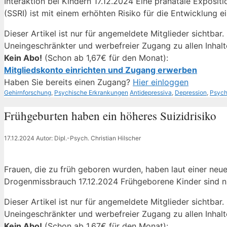
Interaktion bei Kindern 17.12.2024 Eine pränatale Expos
(SSRI) ist mit einem erhöhten Risiko für die Entwicklung ein
Dieser Artikel ist nur für angemeldete Mitglieder sichtbar.
Uneingeschränkter und werbefreier Zugang zu allen Inhalt
Kein Abo!
(Schon ab 1,67€ für den Monat):
Mitgliedskonto einrichten und Zugang erwerben
Haben Sie bereits einen Zugang?
Hier einloggen
Kategorien
Schlagwörter
Gehirnforschung
,
Psychische Erkrankungen
Antidepressiva
,
Depression
,
Psych
Frühgeburten haben ein höheres Suizidrisiko
17.12.2024
Autor: Dipl.-Psych. Christian Hilscher
Frauen, die zu früh geboren wurden, haben laut einer neue
Drogenmissbrauch 17.12.2024 Frühgeborene Kinder sind nich
Dieser Artikel ist nur für angemeldete Mitglieder sichtbar.
Uneingeschränkter und werbefreier Zugang zu allen Inhalt
Kein Abo!
(Schon ab 1,67€ für den Monat):