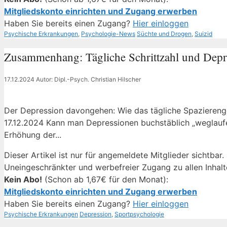
Mitgliedskonto einrichten und Zugang erwerben
Haben Sie bereits einen Zugang?
Hier einloggen
Kategorien
Schlagwörter
Psychische Erkrankungen
,
Psychologie-News
Süchte und Drogen
,
Suizid
Zusammenhang: Tägliche Schrittzahl und Depr
17.12.2024
Autor: Dipl.-Psych. Christian Hilscher
Der Depression davongehen: Wie das tägliche Spaziereng
17.12.2024 Kann man Depressionen buchstäblich „weglauf
Erhöhung der...
Dieser Artikel ist nur für angemeldete Mitglieder sichtbar.
Uneingeschränkter und werbefreier Zugang zu allen Inhalt
Kein Abo!
(Schon ab 1,67€ für den Monat):
Mitgliedskonto einrichten und Zugang erwerben
Haben Sie bereits einen Zugang?
Hier einloggen
Kategorien
Schlagwörter
Psychische Erkrankungen
Depression
,
Sportpsychologie