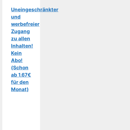
Uneingeschränkter
und
werbefreier
Zugang
zu allen
Inhalten!
Kein
Abo!
(Schon
ab 1,67€
für den
Monat)