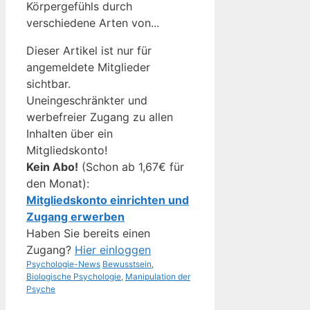
Körpergefühls durch
verschiedene Arten von...
Dieser Artikel ist nur für
angemeldete Mitglieder
sichtbar.
Uneingeschränkter und
werbefreier Zugang zu allen
Inhalten über ein
Mitgliedskonto!
Kein Abo!
(Schon ab 1,67€ für
den Monat):
Mitgliedskonto einrichten und
Zugang erwerben
Haben Sie bereits einen
Zugang?
Hier einloggen
Kategorien
Schlagwörter
Psychologie-News
Bewusstsein
,
Biologische Psychologie
,
Manipulation der
Psyche