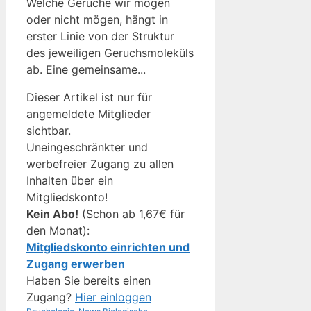
Welche Gerüche wir mögen
oder nicht mögen, hängt in
erster Linie von der Struktur
des jeweiligen Geruchsmoleküls
ab. Eine gemeinsame...
Dieser Artikel ist nur für
angemeldete Mitglieder
sichtbar.
Uneingeschränkter und
werbefreier Zugang zu allen
Inhalten über ein
Mitgliedskonto!
Kein Abo!
(Schon ab 1,67€ für
den Monat):
Mitgliedskonto einrichten und
Zugang erwerben
Haben Sie bereits einen
Zugang?
Hier einloggen
Kategorien
Schlagwörter