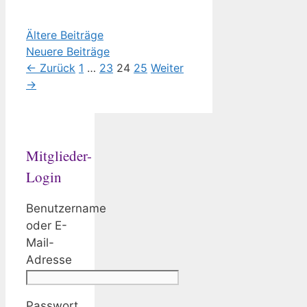
Ältere Beiträge
Neuere Beiträge
Seite
Seite
Seite
Seite
←
Zurück
1
…
23
24
25
Weiter
→
Mitglieder-
Login
Benutzername
oder E-
Mail-
Adresse
Passwort