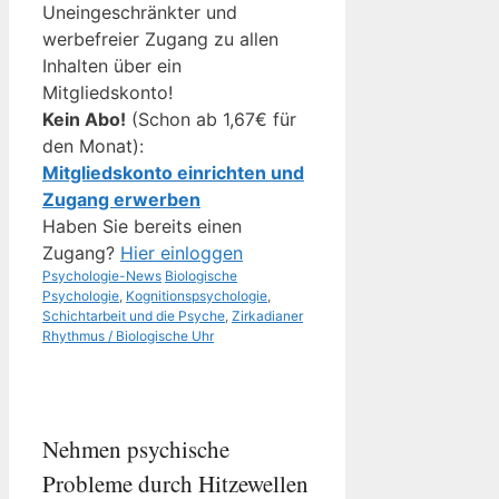
Uneingeschränkter und
werbefreier Zugang zu allen
Inhalten über ein
Mitgliedskonto!
Kein Abo!
(Schon ab 1,67€ für
den Monat):
Mitgliedskonto einrichten und
Zugang erwerben
Haben Sie bereits einen
Zugang?
Hier einloggen
Kategorien
Schlagwörter
Psychologie-News
Biologische
Psychologie
,
Kognitionspsychologie
,
Schichtarbeit und die Psyche
,
Zirkadianer
Rhythmus / Biologische Uhr
Nehmen psychische
Probleme durch Hitzewellen