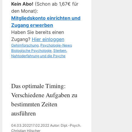
Kein Abo!
(Schon ab 1,67€ für
den Monat):
Mitgliedskonto einrichten und
Zugang erwerben
Haben Sie bereits einen
Zugang?
Hier einloggen
Kategorien
Schlagwörter
Gehirnforschung
,
Psychologie-News
Biologische Psychologie
,
Sterben,
Nahtoderfahrung und die Psyche
Das optimale Timing:
Verschiedene Aufgaben zu
bestimmten Zeiten
ausführen
04.03.2022
17.02.2022
Autor: Dipl.-Psych.
Christian Hilscher