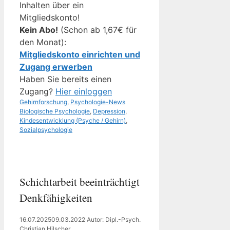
Inhalten über ein
Mitgliedskonto!
Kein Abo!
(Schon ab 1,67€ für
den Monat):
Mitgliedskonto einrichten und
Zugang erwerben
Haben Sie bereits einen
Zugang?
Hier einloggen
Kategorien
Schlagwörter
Gehirnforschung
,
Psychologie-News
Biologische Psychologie
,
Depression
,
Kindesentwicklung (Psyche / Gehirn)
,
Sozialpsychologie
Schichtarbeit beeinträchtigt
Denkfähigkeiten
16.07.2025
09.03.2022
Autor: Dipl.-Psych.
Christian Hilscher