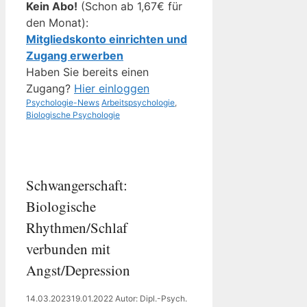
Kein Abo!
(Schon ab 1,67€ für
den Monat):
Mitgliedskonto einrichten und
Zugang erwerben
Haben Sie bereits einen
Zugang?
Hier einloggen
Kategorien
Schlagwörter
Psychologie-News
Arbeitspsychologie
,
Biologische Psychologie
Schwangerschaft:
Biologische
Rhythmen/Schlaf
verbunden mit
Angst/Depression
14.03.2023
19.01.2022
Autor: Dipl.-Psych.