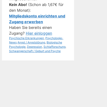
Kein Abo!
(Schon ab 1,67€ für
den Monat):
Mitgliedskonto einrichten und
Zugang erwerben
Haben Sie bereits einen
Zugang?
Hier einloggen
Kategorien
Psychische Erkrankungen
,
Psychologie-
Schlagwörter
News
Angst / Angststörung
,
Biologische
Psychologie
,
Depression
,
Schlafforschung
,
Schwangerschaft / Geburt und Psyche