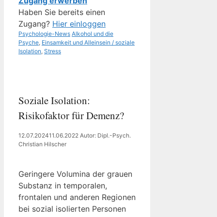
Zugang erwerben
Haben Sie bereits einen
Zugang?
Hier einloggen
Kategorien
Schlagwörter
Psychologie-News
Alkohol und die
Psyche
,
Einsamkeit und Alleinsein / soziale
Isolation
,
Stress
Soziale Isolation:
Risikofaktor für Demenz?
12.07.2024
11.06.2022
Autor: Dipl.-Psych.
Christian Hilscher
Geringere Volumina der grauen
Substanz in temporalen,
frontalen und anderen Regionen
bei sozial isolierten Personen