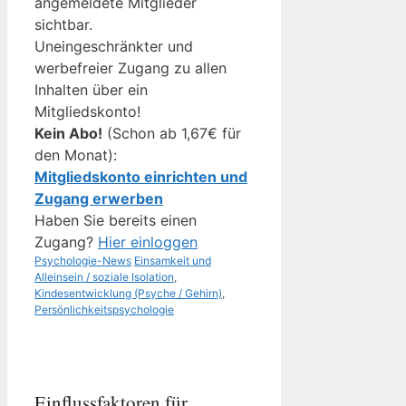
angemeldete Mitglieder
sichtbar.
Uneingeschränkter und
werbefreier Zugang zu allen
Inhalten über ein
Mitgliedskonto!
Kein Abo!
(Schon ab 1,67€ für
den Monat):
Mitgliedskonto einrichten und
Zugang erwerben
Haben Sie bereits einen
Zugang?
Hier einloggen
Kategorien
Schlagwörter
Psychologie-News
Einsamkeit und
Alleinsein / soziale Isolation
,
Kindesentwicklung (Psyche / Gehirn)
,
Persönlichkeitspsychologie
Einflussfaktoren für