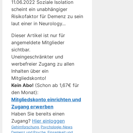
11.06.2022 Soziale Isolation
scheint ein unabhängiger
Risikofaktor für Demenz zu sein
laut einer in Neurology...
Dieser Artikel ist nur für
angemeldete Mitglieder
sichtbar.
Uneingeschränkter und
werbefreier Zugang zu allen
Inhalten über ein
Mitgliedskonto!
Kein Abo!
(Schon ab 1,67€ für
den Monat):
Mitgliedskonto einrichten und
Zugang erwerben
Haben Sie bereits einen
Zugang?
Hier einloggen
Kategorien
Schlagwörter
Gehirnforschung
,
Psychologie-News
Demenz und Psyche
,
Einsamkeit und