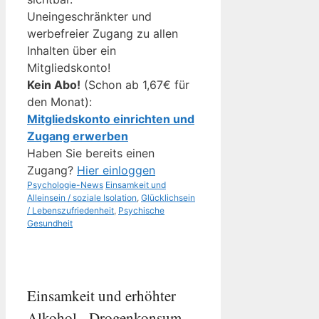
Uneingeschränkter und
werbefreier Zugang zu allen
Inhalten über ein
Mitgliedskonto!
Kein Abo!
(Schon ab 1,67€ für
den Monat):
Mitgliedskonto einrichten und
Zugang erwerben
Haben Sie bereits einen
Zugang?
Hier einloggen
Kategorien
Schlagwörter
Psychologie-News
Einsamkeit und
Alleinsein / soziale Isolation
,
Glücklichsein
/ Lebenszufriedenheit
,
Psychische
Gesundheit
Einsamkeit und erhöhter
Alkohol-, Drogenkonsum