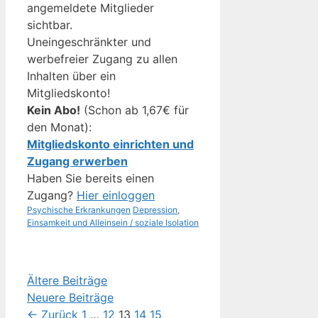
angemeldete Mitglieder
sichtbar.
Uneingeschränkter und
werbefreier Zugang zu allen
Inhalten über ein
Mitgliedskonto!
Kein Abo!
(Schon ab 1,67€ für
den Monat):
Mitgliedskonto einrichten und
Zugang erwerben
Haben Sie bereits einen
Zugang?
Hier einloggen
Kategorien
Schlagwörter
Psychische Erkrankungen
Depression
,
Einsamkeit und Alleinsein / soziale Isolation
Ältere Beiträge
Neuere Beiträge
Seite
Seite
Seite
Seite
Seite
←
Zurück
1
…
12
13
14
15