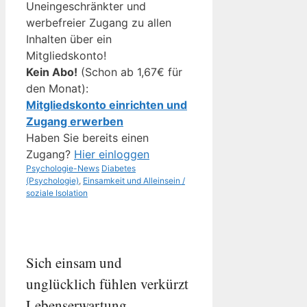
Uneingeschränkter und
werbefreier Zugang zu allen
Inhalten über ein
Mitgliedskonto!
Kein Abo!
(Schon ab 1,67€ für
den Monat):
Mitgliedskonto einrichten und
Zugang erwerben
Haben Sie bereits einen
Zugang?
Hier einloggen
Kategorien
Schlagwörter
Psychologie-News
Diabetes
(Psychologie)
,
Einsamkeit und Alleinsein /
soziale Isolation
Sich einsam und
unglücklich fühlen verkürzt
Lebenserwartung