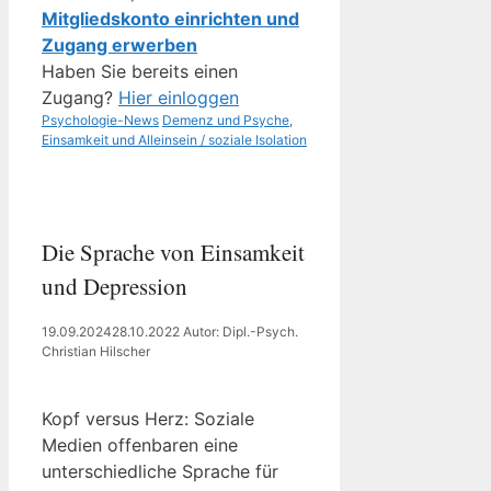
Mitgliedskonto einrichten und
Zugang erwerben
Haben Sie bereits einen
Zugang?
Hier einloggen
Kategorien
Schlagwörter
Psychologie-News
Demenz und Psyche
,
Einsamkeit und Alleinsein / soziale Isolation
Die Sprache von Einsamkeit
und Depression
19.09.2024
28.10.2022
Autor: Dipl.-Psych.
Christian Hilscher
Kopf versus Herz: Soziale
Medien offenbaren eine
unterschiedliche Sprache für