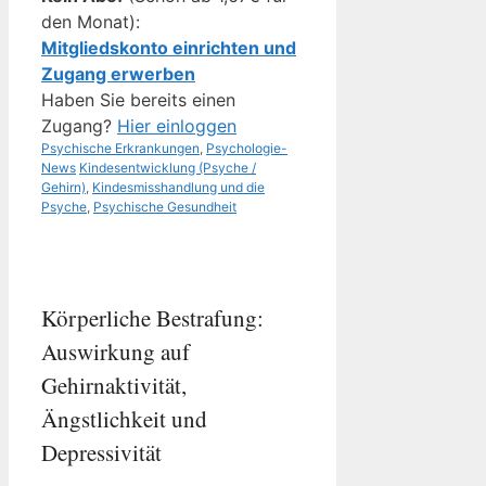
den Monat):
Mitgliedskonto einrichten und
Zugang erwerben
Haben Sie bereits einen
Zugang?
Hier einloggen
Kategorien
Psychische Erkrankungen
,
Psychologie-
Schlagwörter
News
Kindesentwicklung (Psyche /
Gehirn)
,
Kindesmisshandlung und die
Psyche
,
Psychische Gesundheit
Körperliche Bestrafung:
Auswirkung auf
Gehirnaktivität,
Ängstlichkeit und
Depressivität