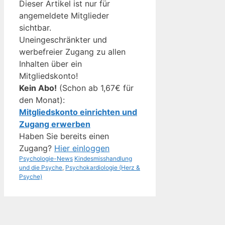
Dieser Artikel ist nur für
angemeldete Mitglieder
sichtbar.
Uneingeschränkter und
werbefreier Zugang zu allen
Inhalten über ein
Mitgliedskonto!
Kein Abo!
(Schon ab 1,67€ für
den Monat):
Mitgliedskonto einrichten und
Zugang erwerben
Haben Sie bereits einen
Zugang?
Hier einloggen
Kategorien
Schlagwörter
Psychologie-News
Kindesmisshandlung
und die Psyche
,
Psychokardiologie (Herz &
Psyche)