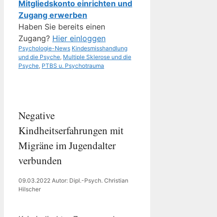
Mitgliedskonto einrichten und
Zugang erwerben
Haben Sie bereits einen
Zugang?
Hier einloggen
Kategorien
Schlagwörter
Psychologie-News
Kindesmisshandlung
und die Psyche
,
Multiple Sklerose und die
Psyche
,
PTBS u. Psychotrauma
Negative
Kindheitserfahrungen mit
Migräne im Jugendalter
verbunden
09.03.2022
Autor: Dipl.-Psych. Christian
Hilscher