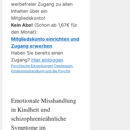
werbefreier Zugang zu allen
Inhalten über ein
Mitgliedskonto!
Kein Abo!
(Schon ab 1,67€ für
den Monat):
Mitgliedskonto einrichten und
Zugang erwerben
Haben Sie bereits einen
Zugang?
Hier einloggen
Kategorien
Schlagwörter
Psychische Erkrankungen
Depression
,
Kindesmisshandlung und die Psyche
Emotionale Misshandlung
in Kindheit und
schizophrenieähnliche
Symptome im