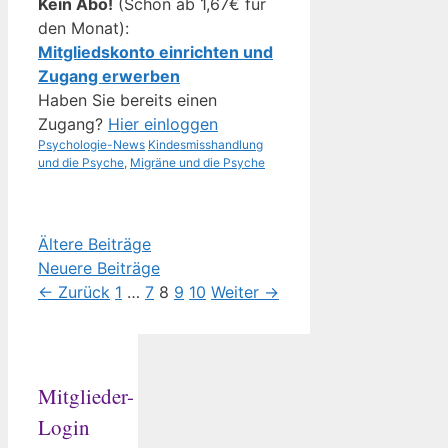
Kein Abo!
(Schon ab 1,67€ für
den Monat):
Mitgliedskonto einrichten und
Zugang erwerben
Haben Sie bereits einen
Zugang?
Hier einloggen
Kategorien
Schlagwörter
Psychologie-News
Kindesmisshandlung
und die Psyche
,
Migräne und die Psyche
Ältere Beiträge
Neuere Beiträge
Seite
Seite
Seite
Seite
Seite
←
Zurück
1
…
7
8
9
10
Weiter
→
Mitglieder-
Login