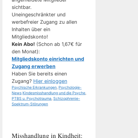
sichtbar.
Uneingeschränkter und
werbefreier Zugang zu allen
Inhalten über ein
Mitgliedskonto!
Kein Abo!
(Schon ab 1,67€ für
den Monat):
Mitgliedskonto einrichten und
Zugang erwerben
Haben Sie bereits einen
Zugang?
Hier einloggen
Kategorien
Psychische Erkrankungen
,
Psychologie-
Schlagwörter
News
Kindesmisshandlung und die Psyche
,
PTBS u. Psychotrauma
,
Schizophrenie-
Spektrum-Störungen
Misshandlung in Kindheit: