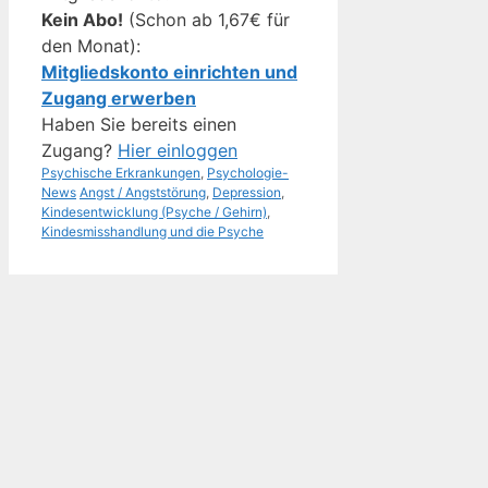
Kein Abo!
(Schon ab 1,67€ für
den Monat):
Mitgliedskonto einrichten und
Zugang erwerben
Haben Sie bereits einen
Zugang?
Hier einloggen
Kategorien
Psychische Erkrankungen
,
Psychologie-
Schlagwörter
News
Angst / Angststörung
,
Depression
,
Kindesentwicklung (Psyche / Gehirn)
,
Kindesmisshandlung und die Psyche