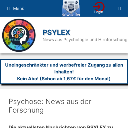
Zum
Menü
Inhalt
springen
PSYLEX
News aus Psychologie und Hirnforschung
Uneingeschränkter und werbefreier Zugang zu allen
Inhalten!
Kein Abo! (Schon ab 1,67€ für den Monat)
Psychose: News aus der
Forschung
Die aktuellsten Nachrichten von PSYLEX zu